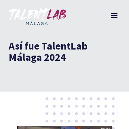
Saltar
al
ME
contenido
Así fue TalentLab
Málaga 2024