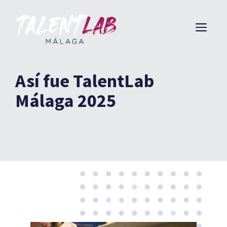
Saltar
al
ME
contenido
Así fue TalentLab
Málaga 2025